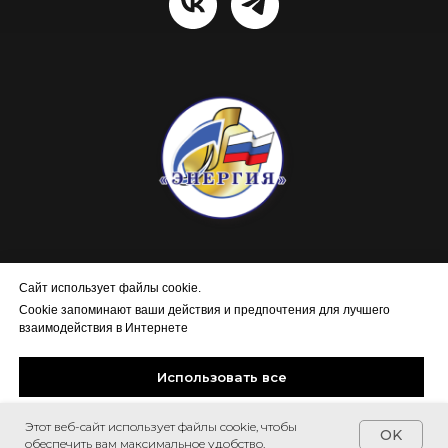
г. Новоалтайск, ул. Промплощадка, 35
+7 923 000 46 69
Сайт использует файлы cookie.
+7 923 167 65 01
Cookie запоминают ваши действия и предпочтения для лучшего
+7 905 982-51-48
взаимодействия в Интернете
info@tkenergiya.ru
Политика конфиденциальности компании
Использовать все
Этот веб-сайт использует файлы cookie, чтобы
Настройки Cookie
OK
обеспечить вам максимальное удобство.