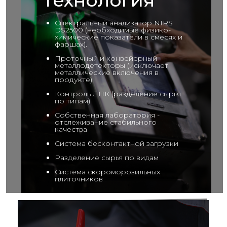
Технология
Спектральный анализатор NIRS
DS2500 (необходимые физико-
химические показатели в смесях и
фаршах).
Проточный и конвейерный
металлодетекторы (исключает
металлические включения в
продукте).
Контроль ДНК (разделение сырья
по типам)
Собственная лаборатория -
отслеживание стабильного
качества
Система бесконтактной загрузки
Разделение сырья по видам
Система скороморозильных
плиточников