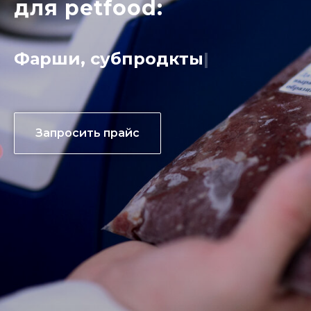
для petfo
od:
Разработк
|
Запросить прайс