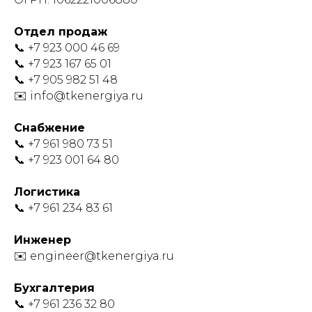
Отдел продаж
📞 +7 923 000 46 69
📞 +7 923 167 65 01
📞 +7 905 982 51 48
✉️ info@tkenergiya.ru
Снабжение
📞 +7 961 980 73 51
📞 +7 923 001 64 80
Логистика
📞 +7 961 234 83 61
Инженер
✉️ engineer@tkenergiya.ru
Бухгалтерия
📞 +7 961 236 32 80